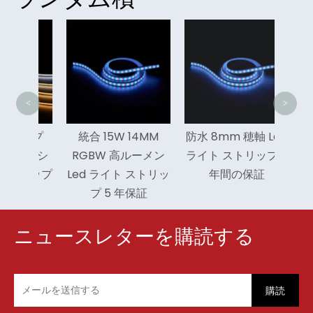
車用
3000
イ
<
>
チップ
統合 15W 14MM
防水 8mm 穂軸 Led
フレキシ
RGBW 高ルーメン
ライト ストリップ 5
トリップ
Led ライト ストリッ
年間の保証
プ 5 年保証
ニュースレターを購読する
購読