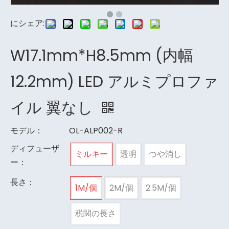
にシェア:
W17.1mm*H8.5mm (内幅
12.2mm) LED アルミプロファ
イル 翼なし
モデル：
OL-ALP002-R
ディフューザ
ミルキー
透明
つや消し
ー：
長さ：
1M/個
2M/個
2.5M/個
税関の長さ