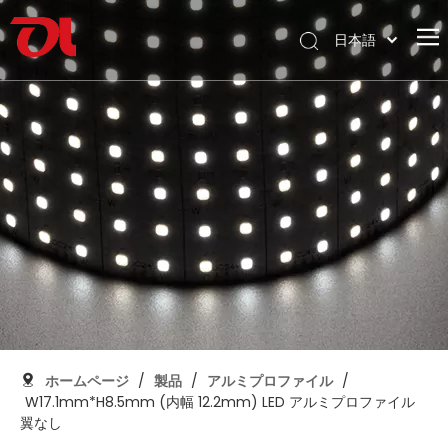
日本語
English
ホームページ
العربية
Français
私たちに関しては
Pусский
製品
Español
応用
Português
Deutsch
サポート
Italiano
ダウンロード
한국어
ブログ
Nederlands
コンタクト
ホームページ
/
製品
/
アルミプロファイル
/
W17.1mm*H8.5mm (内幅 12.2mm) LED アルミプロファイル
翼なし