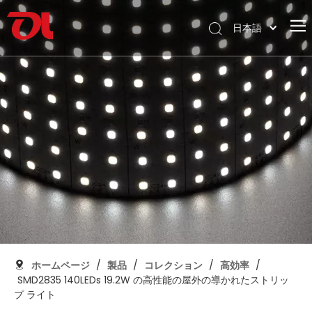
日本語
English
ホームページ
العربية
Français
私たちに関しては
Pусский
製品
Español
応用
Português
Deutsch
サポート
Italiano
ダウンロード
한국어
ブログ
Nederlands
コンタクト
ホームページ
/
製品
/
コレクション
/
高効率
/
SMD2835 140LEDs 19.2W の高性能の屋外の導かれたストリッ
プ ライト