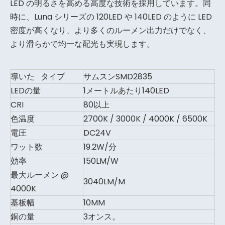
LED の明るさを高める高度な技術を採用しています。同
時に、Luna シリーズの 120LED や 140LED のように LED
密度が高くなり、より多くのルーメン出力だけでなく、
より滑らかで均一な配光も実現します。
導いた タイプ
サムスンSMD2835
LEDの量
1メートルあたり140LED
CRI
80以上
色温度
2700K / 3000K / 4000K / 6500K
電圧
DC24V
ワット数
19.2W/分
効率
150LM/W
最大ルーメン @
3040LM/M
4000K
基板幅
10MM
銅の量
3オンス。