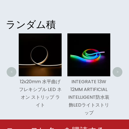
ランダム積
統合
RG
Led
<
>
チップ
12x20mm 水平曲げ
INTEGRATE 13W
フレキシ
フレキシブル LED ネ
12MM ARTIFICIAL
トリップ
オン ストリップ ラ
INTELLIGENT防水装
イト
飾LEDライトストリ
ップ