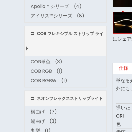
Apollo™ シリーズ
(4)
アイリス™シリーズ
(8)
COB フレキシブル ストリップ ライ
にシェア
ト
COB単色
(3)
仕様
COB RGB
(1)
COB RGBW
(1)
単なる
外にも
ネオンフレックスストリップライト
導いた
横曲げ
(7)
CRI
縦曲げ
(3)
色
丸型
(1)