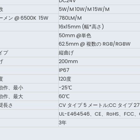
DC24V
数
5W/M 10W/M 15W/M
メン @ 6500K 15W
780LM/M
16x15mm (幅*高さ)
50mm @単色
62.5mm @ 複数の RGB/RGBW
イプ
縦曲げ
げ
200mm
IP67
度
120度
動作、最小
-25℃
動作、最大
60℃
奨長さ
CV タイプ 5 メートル;CC タイプ 2
UL-E464546、CE、RoHS、FCC、C
3年