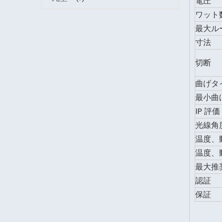
電圧
ワット
最大ルー
寸法
切断
曲げタ
最小曲
IP 評価
光線角
温度、
温度、
最大推
認証
保証