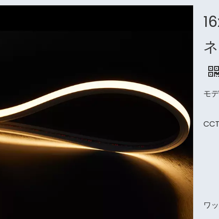
1
ネ
モデ
CC
ワッ