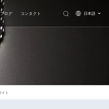
ブログ
コンタクト
日本語
English
العربية
イト
ネオンフレックスストリップライト
ヴィラ、モルディブ
Français
Pусский
Español
Português
Deutsch
Italiano
한국어
Nederlands
 ライト