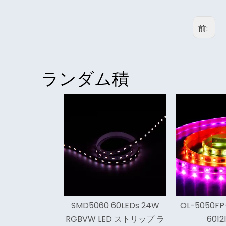
前:
ランダム積
<
0 60LEDs 24W
OL-5050FP-8mm7.2W-
統合 15W 
LED ストリップ ラ
6012I-RGB
ルーメン L