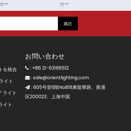
カー
購読
お問い合わせ
: +86 21-63166512

トを統合
:
sale@orientlighting.com

ライト
605号室6階No818東龍華路、黄浦
 :
プ ライト
区200023、上海中国
ライト