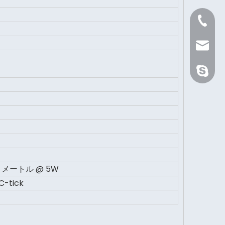
+86 21 
Sale@or
orientli
7 メートル @ 5W
-tick