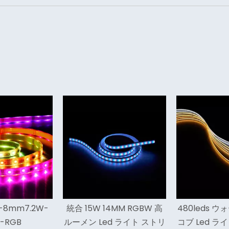
14MM RGBW 高
480leds ウォーム ホワイト
高効率の
ed ライト ストリ
コブ Led ライト ストリップ
Led ライト