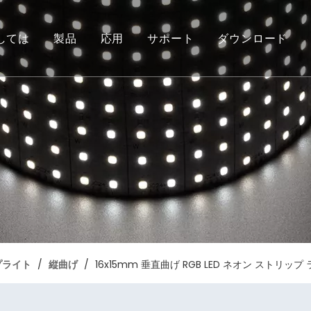
しては
製品
応用
サポート
ダウンロード
栄誉
キシブルストリップライト
ピアの再建
COB フレキシブル ストリップ ラ
トロントのサイン
プライト
/
縦曲げ
/
16x15mm 垂直曲げ RGB LED ネオン ストリップ