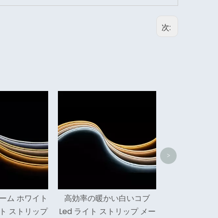
次:
防水 16.5 フィート屋外コブ
車のための高
Led ライト ストリップ
軸 Led 
>
暖かい白いコブ
 ストリップ メー