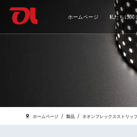
ホームページ
私たちに関
私たちを選ぶ理由
フレキシブルストリップライトを統合
カナダ建国 150 周年
証明書の
SMDフレ
グランド
アルミプロファイル
ホームページ
/
製品
/
ネオンフレックスストリッ