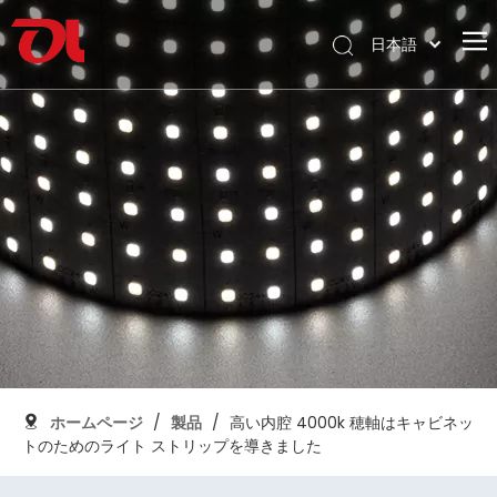
日本語
English
ホームページ
العربية
Français
私たちに関しては
Pусский
製品
Español
応用
Português
Deutsch
サポート
Italiano
ダウンロード
한국어
ブログ
Nederlands
コンタクト
ホームページ
/
製品
/
高い内腔 4000k 穂軸はキャビネッ
トのためのライト ストリップを導きました