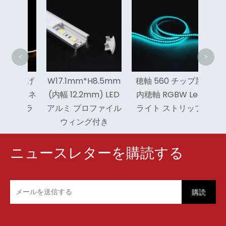
穂軸 
輝度穂
ライ
<
>
水平曲げ
W17.1mm*H8.5mm
穂軸 560 チップ屋
ED ネ
(内幅 12.2mm) LED
内穂軸 RGBW Led
プ ラ
アルミ プロファイル
ライト ストリップ
ウィング付き
ニュースレターを購読する
購読