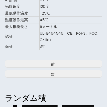
光線角度
120度
最低動作温度
-25℃
温度動作最高
45℃
最大推奨長さ
5メートル
UL-E464546、CE、RoHS、FCC、
認証
C-tick
保証
3年
前:
次:
ランダム積