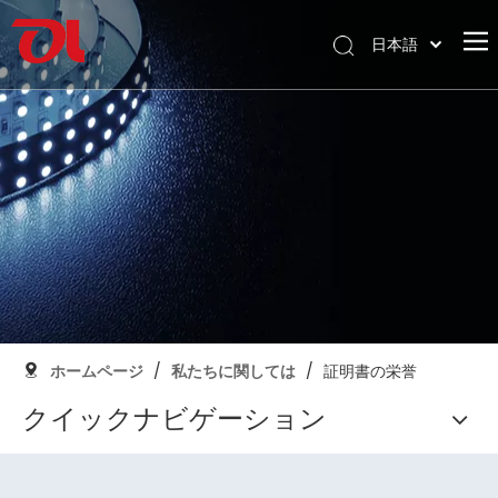
日本語
English
ホームページ
العربية
Français
私たちに関しては
Pусский
製品
Español
応用
Português
Deutsch
サポート
Italiano
ダウンロード
한국어
ブログ
Nederlands
ホームページ
/
私たちに関しては
/
証明書の栄誉
コンタクト
クイックナビゲーション