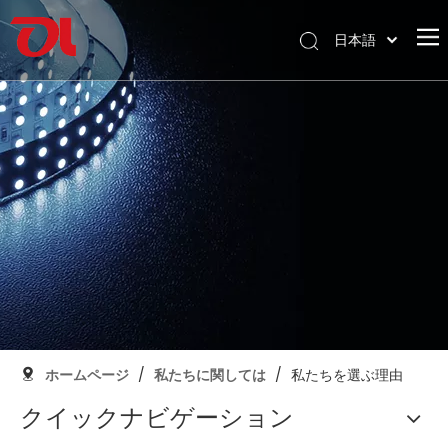
日本語
English
ホームページ
العربية
Français
私たちに関しては
Pусский
製品
Español
応用
Português
Deutsch
サポート
Italiano
ダウンロード
한국어
ブログ
Nederlands
コンタクト
ホームページ
/
私たちに関しては
/
私たちを選ぶ理由
クイックナビゲーション