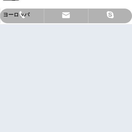
ヨーロッパ
Sale@orientlighting.com
orientlightingィング
+86 21 63166512
当社の製品はGSまたは
CE 承認。
北米
当社の製品は、UL 1598 または UL 48 などの規格に基づく UL また
は CSA の承認を満たしています。