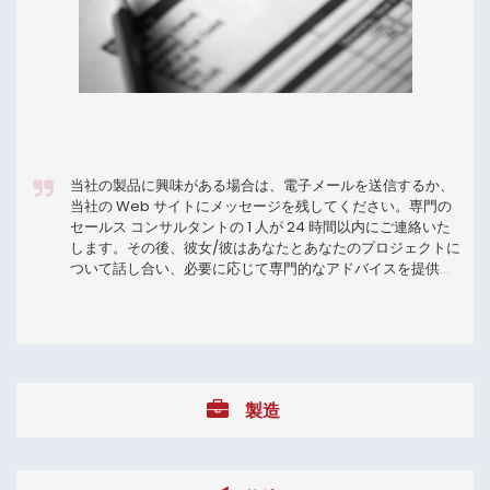
当社の製品に興味がある場合は、電子メールを送信するか、
当社の Web サイトにメッセージを残してください。専門の
セールス コンサルタントの 1 人が 24 時間以内にご連絡いた
します。その後、彼女/彼はあなたとあなたのプロジェクトに
ついて話し合い、必要に応じて専門的なアドバイスを提供
し、適切な製品を提案し、生産期間と支払い方法を見積もり
ます.合意に達すると、セールス コンサルタントがメールで送
信される送料を含むプロフォーマ インボイスを作成します。
ご注文確定後、制作部にて準備を開始いたしますが、ご入金
確認後、制作に入ります。
ミリタリー スクールは、気を散ら
すものを排除しながら、各個人の学習方法の違いを認める、
製造
模範的でアカデミックなプラットフォームを少年たちに提供
します。軍事モデルの下で、陸軍士官学校の士官候補生は自
信を養います。