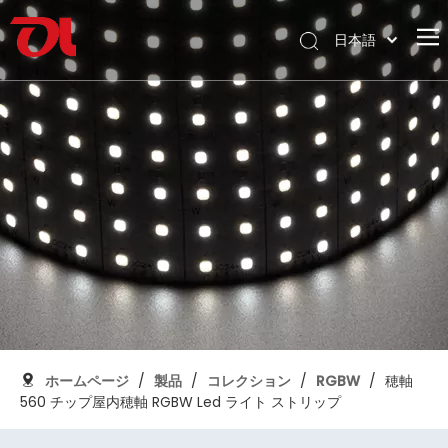
日本語
English
ホームページ
العربية
Français
私たちに関しては
Pусский
製品
Español
応用
Português
Deutsch
サポート
Italiano
ダウンロード
한국어
ブログ
Nederlands
コンタクト
ホームページ
/
製品
/
コレクション
/
RGBW
/
穂軸
560 チップ屋内穂軸 RGBW Led ライト ストリップ