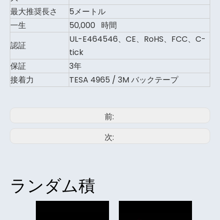
最大推奨長さ
5メートル
一生
50,000 時間
UL-E464546、CE、RoHS、FCC、C-
認証
tick
保証
3年
接着力
TESA 4965 / 3M バックテープ
前:
次:
ランダム積
SMD5