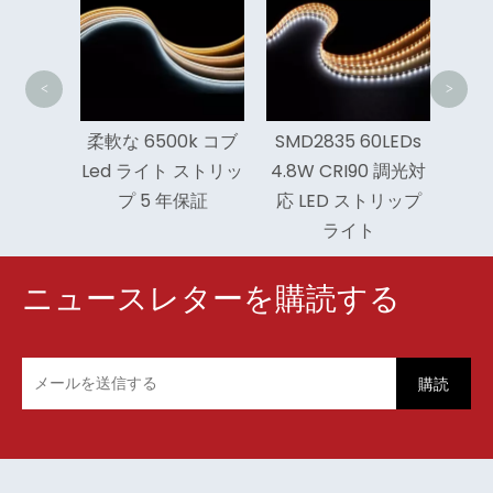
28.
ト
<
>
い穂軸
柔軟な 6500k コブ
SMD2835 60LEDs
ストリッ
Led ライト ストリッ
4.8W CRI90 調光対
ー
プ 5 年保証
応 LED ストリップ
ライト
ニュースレターを購読する
購読