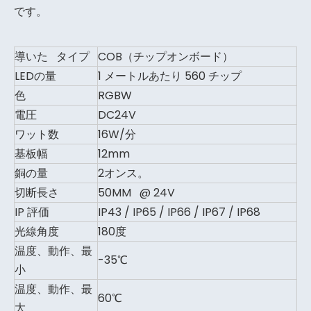
です。
導いた タイプ
COB（チップオンボード）
LEDの量
1 メートルあたり 560 チップ
色
RGBW
電圧
DC24V
ワット数
16W/分
基板幅
12mm
銅の量
2オンス。
切断長さ
50MM @ 24V
IP 評価
IP43 / IP65 / IP66 / IP67 / IP68
光線角度
180度
温度、動作、最
-35℃
小
温度、動作、最
60℃
大