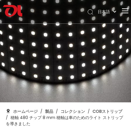
日本語
English
ホームページ
العربية
Français
私たちに関しては
Pусский
製品
Español
応用
Português
Deutsch
サポート
Italiano
ダウンロード
한국어
ブログ
Nederlands
コンタクト
ホームページ
/
製品
/
コレクション
/
COBストリップ
/
穂軸 480 チップ 8 mm 穂軸は車のためのライト ストリップ
を導きました