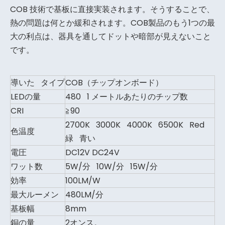
COB 技術で基板に直接実装されます。そうすることで、
熱の問題は何とか緩和されます。COB製品のもう1つの最
大の利点は、器具を通してドットや暗部が見えないこと
です。
導いた タイプ
COB（チップオンボード）
LEDの量
480 1 メートルあたりのチップ数
CRI
≧90
2700K 3000K 4000K 6500K Red
色温度
緑 青い
電圧
DC12V DC24V
ワット数
5W/分 10W/分 15W/分
効率
100LM/W
最大ルーメン
480LM/分
基板幅
8mm
銅の量
2オンス。