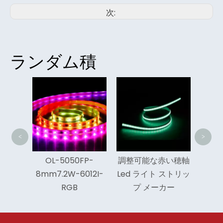
次:
ランダム積
防水 
ライト
<
>
チップ
OL-5050FP-
調整可能な赤い穂軸
フレキシ
8mm7.2W-6012I-
Led ライト ストリッ
トリップ
RGB
プ メーカー