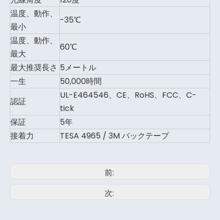
温度、動作、
-35℃
最小
温度、動作、
60℃
最大
最大推奨長さ
5メートル
一生
50,000時間
UL-E464546、CE、RoHS、FCC、C-
認証
tick
保証
5年
接着力
TESA 4965 / 3M バックテープ
前:
次: