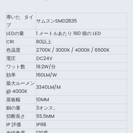
導いた タイ
サムスンSMD2835
プ
LEDの量
1 メートルあたり 160 個の LED
CRI
80以上
色温度
2700K / 3000K / 4000K / 6500K
電圧
DC24V
ワット数
19.2W/分
効率
160LM/W
最大ルーメン
3340LM/M
@ 4000K
基板幅
10MM
銅の量
3オンス。
切断長さ
55.5MM
IP 評価
IP68
光線角度
120度