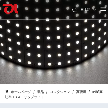
日本語
English
ホームページ
العربية
Français
私たちに関しては
Pусский
製品
Español
応用
Português
Deutsch
サポート
Italiano
ダウンロード
한국어
ブログ
Nederlands
コンタクト
ホームページ
/
製品
/
コレクション
/
高密度
/
IP68高
効率LEDストリップライト