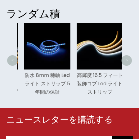
ランダム積
高 Cr
ブ L
<
>
チップ
防水 8mm 穂軸 Led
高輝度 16.5 フィート
フレキシ
ライト ストリップ 5
装飾コブ Led ライト
トリップ
年間の保証
ストリップ
ニュースレターを購読する