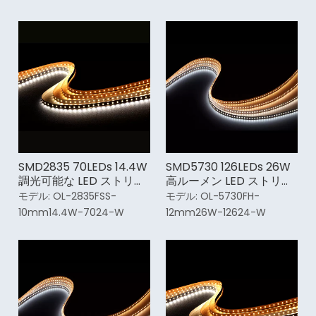
SMD2835 70LEDs 14.4W
SMD5730 126LEDs 26W
調光可能な LED ストリッ
高ルーメン LED ストリッ
プ ライト
プ ライト
モデル:
OL-2835FSS-
モデル:
OL-5730FH-
10mm14.4W-7024-W
12mm26W-12624-W