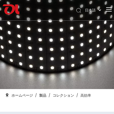
日本語
English
ホームページ
العربية
Français
私たちに関しては
Pусский
製品
Español
応用
Português
Deutsch
サポート
Italiano
ダウンロード
한국어
ブログ
Nederlands
コンタクト
ホームページ
/
製品
/
コレクション
/
高効率