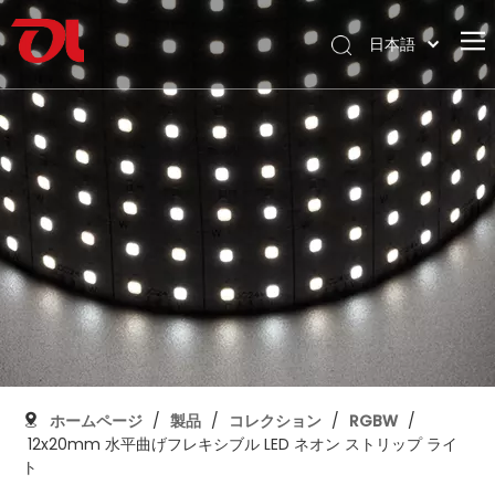
日本語
English
ホームページ
العربية
Français
私たちに関しては
Pусский
製品
Español
応用
Português
Deutsch
サポート
Italiano
ダウンロード
한국어
ブログ
Nederlands
コンタクト
ホームページ
/
製品
/
コレクション
/
RGBW
/
12x20mm 水平曲げフレキシブル LED ネオン ストリップ ライ
ト