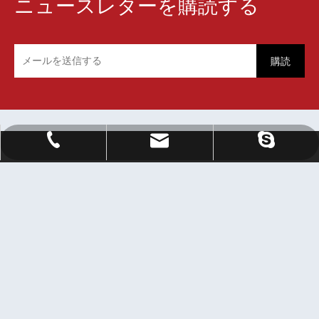
ニュースレターを購読する
購読
Sale@orientlighting.com
orientlightingィング
+86 21 63166512
あらゆる分野の友人を歓迎し、訪問、ガイド、商談を行
います。