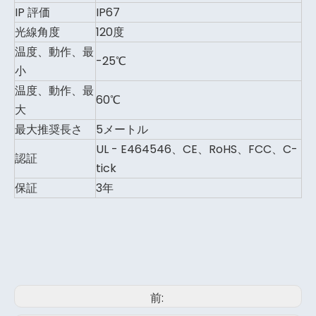
IP 評価
IP67
光線角度
120度
温度、動作、最
-25℃
小
温度、動作、最
60℃
大
最大推奨長さ
5メートル
UL - E464546、CE、RoHS、FCC、C-
認証
tick
保証
3年
前: