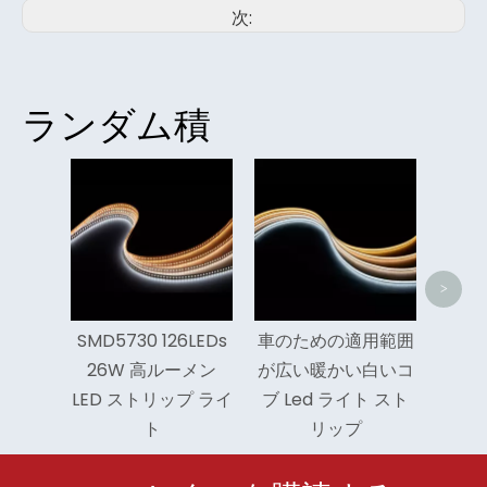
次:
ランダム積
穂軸 
輝度穂
ライ
<
>
SMD5730 126LEDs
車のための適用範囲
26W 高ルーメン
が広い暖かい白いコ
LED ストリップ ライ
ブ Led ライト スト
ト
リップ