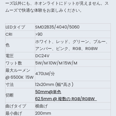
ーズ以外にも、ネオンライトにドットが見えません。ス
ムーズで快適な体験をお楽しみください。
LEDタイプ
SMD2835/4040/5060
CRI
>90
ホワイト、レッド、グリーン、ブルー、
色
アンバー、ピンク、RGB、RGBW
電圧
DC24V
ワット数
5W/M 10W/M 15W/M
最大ルーメン
470LM/分
@ 6500K 15W
寸法
12x20mm (幅*高さ)
50mm@単色
切断
62.5mm @ 複数の RGB/RGBW
曲げタイプ
横曲げ
最小曲げ
200mm