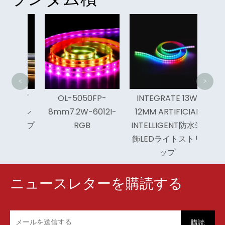
車の
が広
ブ L
<
>
チップ
OL-5050FP-
INTEGRATE 13W
フレキシ
8mm7.2W-6012I-
12MM ARTIFICIAL
トリップ
RGB
INTELLIGENT防水装
飾LEDライトストリ
ップ
ニュースレターを購読する
購読