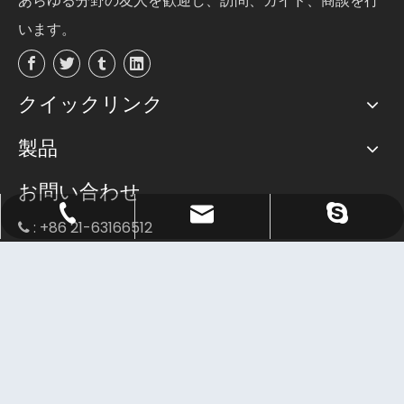
あらゆる分野の友人を歓迎し、訪問、ガイド、商談を行
います。
クイックリンク
製品
お問い合わせ
Sale@orientlighting.com
orientlightingィング
+86 21 63166512
: +86 21-63166512

:
sale@orientlighting.com

605号室6階No818東龍華路、黄浦区200023、上海
 :
中国