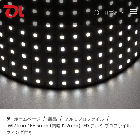
日本語
English
ホームページ
العربية
Français
私たちに関しては
Pусский
製品
Español
応用
Português
Deutsch
サポート
Italiano
ダウンロード
한국어
ブログ
Nederlands
コンタクト
ホームページ
/
製品
/
アルミプロファイル
/
W17.1mm*H8.5mm (内幅 12.2mm) LED アルミ プロファイル
ウィング付き