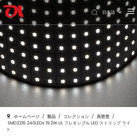
日本語
English
ホームページ
العربية
Français
私たちに関しては
Pусский
製品
Español
応用
Português
Deutsch
サポート
Italiano
ダウンロード
한국어
ブログ
Nederlands
コンタクト
ホームページ
/
製品
/
コレクション
/
高密度
/
SMD2216 240LEDs 19.2W UL フレキシブル LED ストリップ ライ
ト