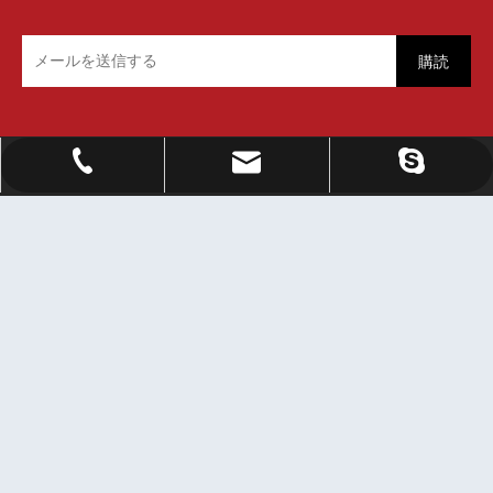
購読
Sale@orientlighting.com
orientlightingィング
+86 21 63166512
あらゆる分野の友人を歓迎し、訪問、ガイド、商談を行
います。
クイックリンク