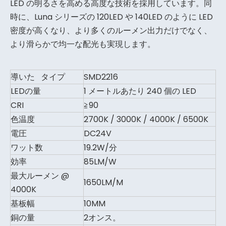
LED の明るさを高める高度な技術を採用しています。同
時に、Luna シリーズの 120LED や 140LED のように LED
密度が高くなり、より多くのルーメン出力だけでなく、
より滑らかで均一な配光も実現します。
導いた タイプ
SMD2216
LEDの量
1 メートルあたり 240 個の LED
CRI
≧90
色温度
2700K / 3000K / 4000K / 6500K
電圧
DC24V
ワット数
19.2W/分
効率
85LM/W
最大ルーメン @
1650LM/M
4000K
基板幅
10MM
銅の量
2オンス。