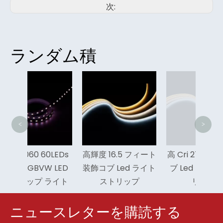
次:
ランダム積
車
8mm
ト
<
>
0LEDs
高輝度 16.5 フィート
高 Cri 2700k 屋内コ
W LED
装飾コブ Led ライト
ブ Led ライト スト
ライト
ストリップ
リップ
ニュースレターを購読する