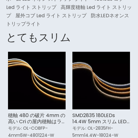
Led ライト ストリップ
高輝度穂軸 Led ライト ストリッ
プ
屋外コブ Led ライト ストリップ
防水LEDネオンス
トリップライト
とてもスリム
穂軸 480 の破片 4mm の
SMD2835 180LEDs
高い Cri の屋内穂軸はラ
14.4W 5mm スリム LED
イト ストリップを導きま
ストリップ ライト
モデル:
OL-COBFP-
モデル:
OL-2835FH-
した
4mm5W-4801224-W
5mm14.4W-18024-W