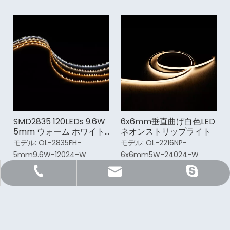
SMD2835 120LEDs 9.6W
6x6mm垂直曲げ白色LED
5mm ウォーム ホワイト
ネオンストリップライト
LED ストリップ ライト
モデル:
OL-2835FH-
モデル:
OL-2216NP-
5mm9.6W-12024-W
6x6mm5W-24024-W
Sale@orientlighting.com
orientlightingィング
+86 21 63166512
ニュースレターを購読する