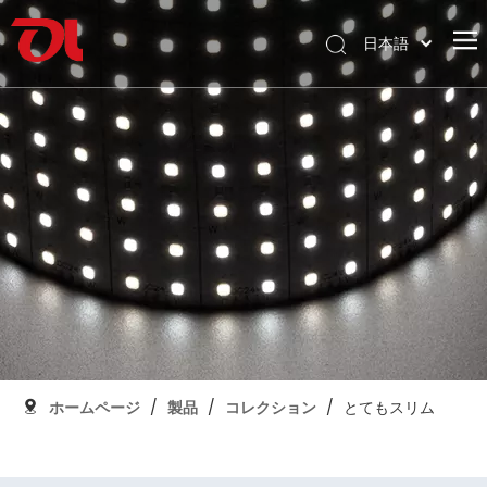
日本語
English
ホームページ
العربية
Français
私たちに関しては
Pусский
製品
Español
応用
Português
Deutsch
サポート
Italiano
ダウンロード
한국어
ブログ
Nederlands
コンタクト
ホームページ
/
製品
/
コレクション
/
とてもスリム