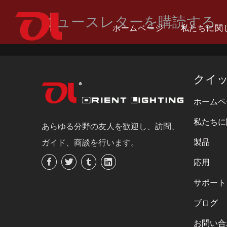
ニュースレターを購読する
ホームページ
私たちに関
私たちを選ぶ理由
フレキシブルストリップライトを統合
カナダ建国 150 周年
証明書の
SMDフレ
グランド
クイ
アルミプロファイル
ホームペ
私たちに
あらゆる分野の友人を歓迎し、訪問、
製品
ガイド、商談を行います。
応用
サポート
ブログ
お問い合