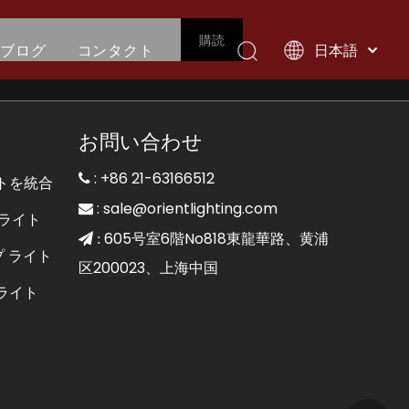
購読
ブログ
コンタクト
日本語
English
العربية
イト
ネオンフレックスストリップライト
ヴィラ、モルディブ
Français
お問い合わせ
Pусский
: +86 21-63166512
Español

トを統合
Português
:
sale@orientlighting.com

ライト
Deutsch
605号室6階No818東龍華路、黄浦
 :
プ ライト
Italiano
区200023、上海中国
한국어
ライト
Nederlands