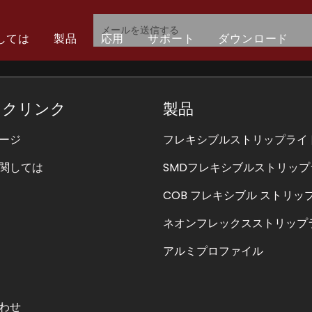
しては
製品
応用
サポート
ダウンロード
栄誉
キシブルストリップライト
ピアの再建
COB フレキシブル ストリップ ラ
トロントのサイン
ックリンク
製品
ージ
フレキシブルストリップライ
関しては
SMDフレキシブルストリップ
COB フレキシブル ストリッ
ネオンフレックスストリップ
アルミプロファイル
わせ