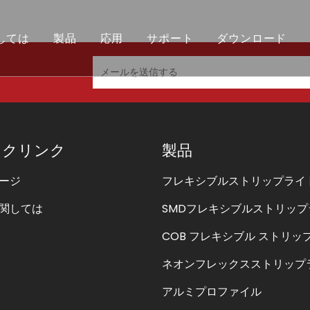
しては
製品
応用
サポート
ダウンロード
栄誉
キシブルストリップライト
ピアの再建
COB フレキシブル ストリップ ラ
トロントのサイン
ックリンク
製品
ージ
フレキシブルストリップライ
関しては
SMDフレキシブルストリップ
COB フレキシブル ストリッ
ネオンフレックスストリップ
アルミプロファイル