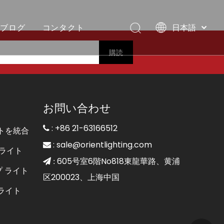
ブログ
コンタクト
日本語
English
購読
العربية
イト
ネオンフレックスストリップライト
ヴィラ、モルディブ
Français
Pусский
Español
お問い合わせ
Português
Deutsch
: +86 21-63166512

トを統合
Italiano
:
sale@orientlighting.com

ライト
한국어
605号室6階No818東龍華路、黄浦
 :
Nederlands
プ ライト
区200023、上海中国
ライト