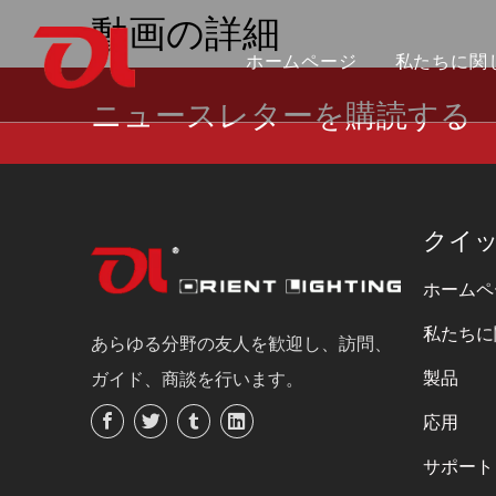
動画の詳細
ホームページ
私たちに関
ニュースレターを購読する
私たちを選ぶ理由
フレキシブルストリップライトを統合
カナダ建国 150 周年
証明書の
SMDフレ
グランド
アルミプロファイル
クイ
ホームペ
私たちに
あらゆる分野の友人を歓迎し、訪問、
製品
ガイド、商談を行います。
応用
サポート