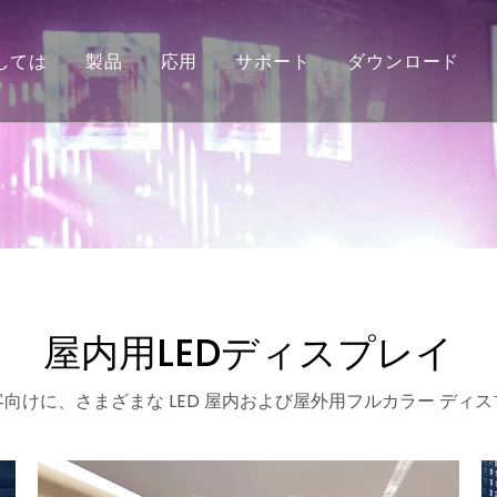
しては
製品
応用
サポート
ダウンロード
栄誉
キシブルストリップライト
ピアの再建
COB フレキシブル ストリップ ラ
トロントのサイン
屋内用LEDディスプレイ
向けに、さまざまな LED 屋内および屋外用フルカラー ディ