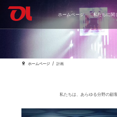
ホームページ
私たちに関
私たちを選ぶ理由
フレキシブルストリップライトを統合
カナダ建国 150 周年
証明書の
SMDフレ
グランド
アルミプロファイル
ホームページ
/
計画
私たちは、あらゆる分野の顧客