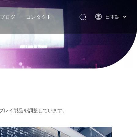
ブログ
コンタクト
日本語
English
العربية
イト
ネオンフレックスストリップライト
ヴィラ、モルディブ
Français
Pусский
Español
Português
Deutsch
Italiano
한국어
Nederlands
スプレイ製品を調整しています。