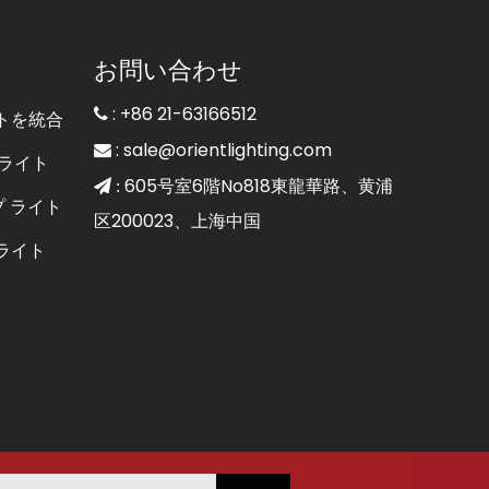
お問い合わせ
: +86 21-63166512

トを統合
:
sale@orientlighting.com

ライト
605号室6階No818東龍華路、黄浦
 :
プ ライト
区200023、上海中国
ライト