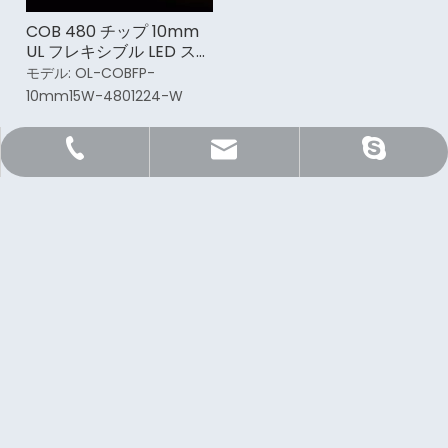
COB 480 チップ 10mm
UL フレキシブル LED スト
リップ ライト
モデル:
OL-COBFP-
10mm15W-4801224-W
Sale@orientlighting.com
orientlightingィング
+86 21 63166512
ニュースレターを購読する
購読