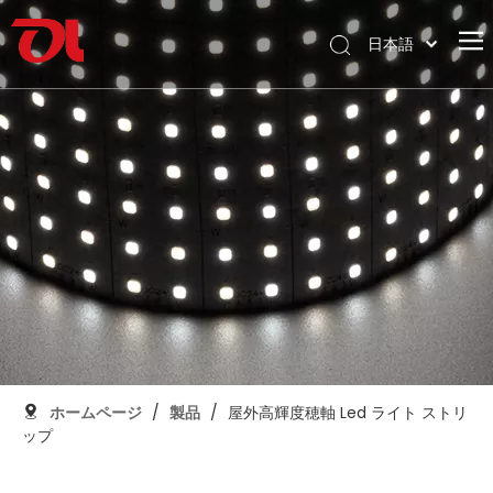
日本語
English
ホームページ
العربية
Français
私たちに関しては
Pусский
製品
Español
応用
Português
Deutsch
サポート
Italiano
ダウンロード
한국어
ブログ
Nederlands
コンタクト
ホームページ
/
製品
/
屋外高輝度穂軸 Led ライト ストリ
ップ