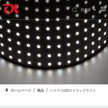
日本語
English
ホームページ
العربية
Français
私たちに関しては
Pусский
製品
Español
応用
Português
Deutsch
サポート
Italiano
ダウンロード
한국어
ブログ
Nederlands
コンタクト
ホームページ
/
製品
/
ハイクリLEDストリップライト