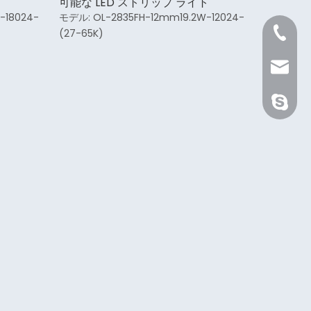
可能な LED ストリップ ライト
-18024-
モデル:
OL-2835FH-12mm19.2W-12024-
+86 21 
(27-65K)
Sale@or
orient