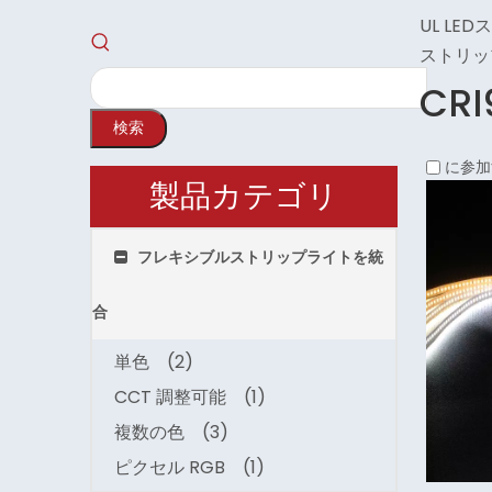
UL LE
ストリッ
CRI
検索
に参加
製品カテゴリ
フレキシブルストリップライトを統
合
単色
(2)
CCT 調整可能
(1)
複数の色
(3)
ピクセル RGB
(1)