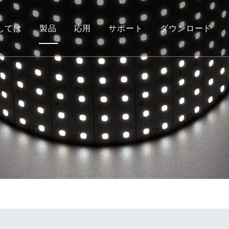
しては
製品
応用
サポート
ダウンロード
栄誉
キシブルストリップライト
ピアの再建
COB フレキシブル ストリップ ラ
トロントのサイン