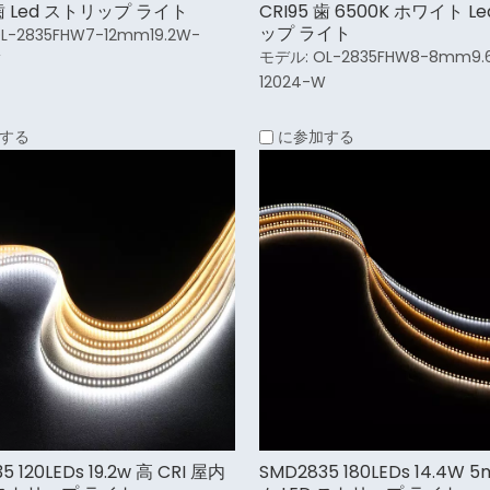
 歯 Led ストリップ ライト
CRI95 歯 6500K ホワイト L
ップ ライト
L-2835FHW7-12mm19.2W-
モデル:
OL-2835FHW8-8mm9.
W
12024-W
する
に参加する
5 120LEDs 19.2w 高 CRI 屋内
SMD2835 180LEDs 14.4W