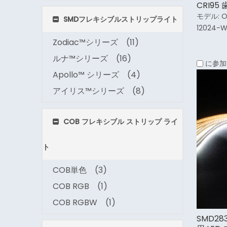
CRI95
モデル:
O
SMDフレキシブルストリップライト
12024-
Zodiac™シリーズ
(11)
ルナ™シリーズ
(16)
に参加
Apollo™ シリーズ
(4)
アイリス™シリーズ
(8)
COB フレキシブル ストリップ ライ
ト
COB単色
(3)
COB RGB
(1)
COB RGBW
(1)
SMD283