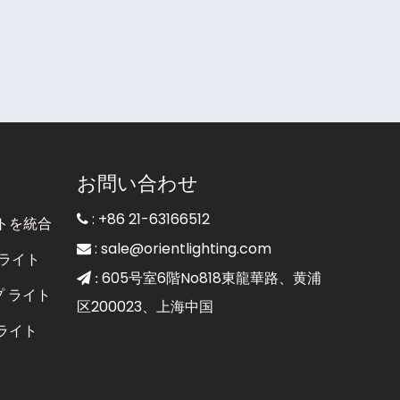
お問い合わせ
: +86 21-63166512

トを統合
:
sale@orientlighting.com

ライト
605号室6階No818東龍華路、黄浦
 :
プ ライト
区200023、上海中国
ライト