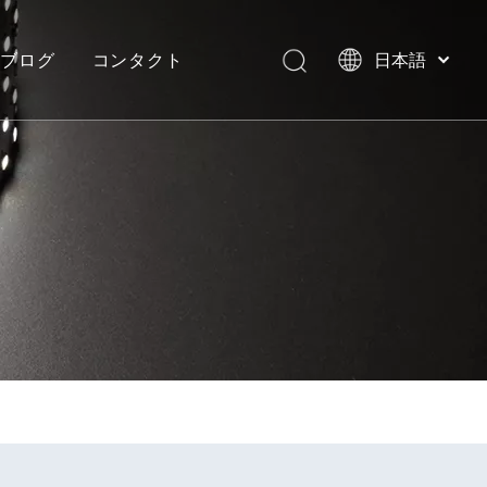
ブログ
コンタクト
日本語
English
العربية
イト
ネオンフレックスストリップライト
ヴィラ、モルディブ
Français
Pусский
Español
Português
Deutsch
Italiano
한국어
Nederlands