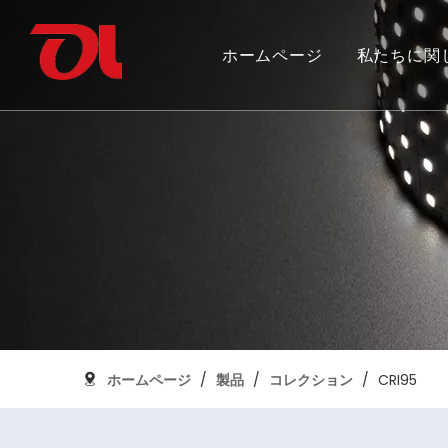
ホームページ
私たちに関
私たちを選ぶ理由
フレキシブルストリップライトを統合
カナダ建国 150 周年
証明書の
SMDフレ
グランド
アルミプロファイル
ホームページ
/
製品
/
コレクション
/
CRI95