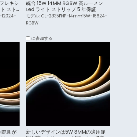
GB フレキシ
統合 15W 14MM RGBW 高ルーメン
イト スト
Led ライト ストリップ 5 年保証
-12024-
モデル:
OL-2835FNP-14mm15W-16824-
RGBW
に参加する
適用範囲が
新しいデザインは5W 8MMの適用範