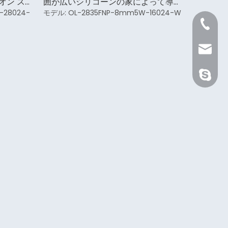
オン ス
囲が広いシリコーンの家によって導か
れるネオン ストリップ ライトを統合
-28024-
モデル:
OL-2835FNP-8mm5W-16024-W
します
+86 21 
Sale@or
orient