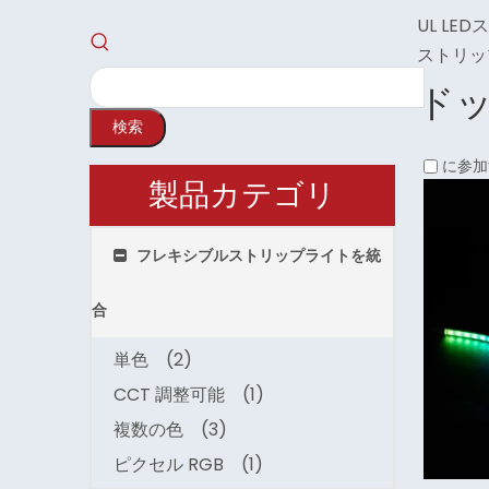
UL LE
ストリッ
ド
検索
に参加
製品カテゴリ
フレキシブルストリップライトを統
合
単色
(2)
CCT 調整可能
(1)
複数の色
(3)
ピクセル RGB
(1)