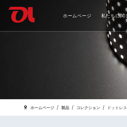
ホームページ
私たちに関
私たちを選ぶ理由
フレキシブルストリップライトを統合
カナダ建国 150 周年
証明書の
SMDフレ
グランド
アルミプロファイル
ホームページ
/
製品
/
コレクション
/
ドットレス