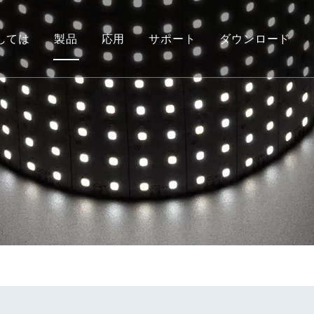
しては
製品
応用
サポート
ダウンロード
栄誉
キシブルストリップライト
ピアの再建
COB フレキシブル ストリップ ラ
トロントのサイン