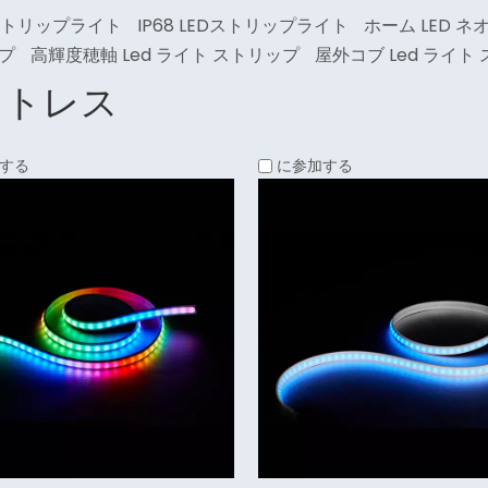
Dストリップライト
IP68 LEDストリップライト
ホーム LED 
プ
高輝度穂軸 Led ライト ストリップ
屋外コブ Led ライト
ットレス
する
に参加する