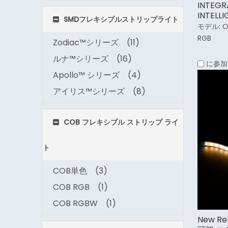
INTEGR
INTEL
SMDフレキシブルストリップライト
リップ
モデル:
O
RGB
Zodiac™シリーズ
(11)
ルナ™シリーズ
(16)
に参加
Apollo™ シリーズ
(4)
アイリス™シリーズ
(8)
COB フレキシブル ストリップ ライ
ト
COB単色
(3)
COB RGB
(1)
COB RGBW
(1)
New R