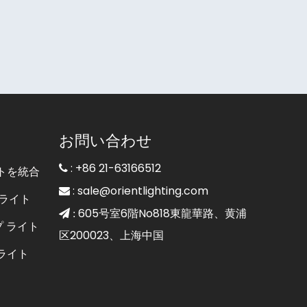
お問い合わせ
: +86 21-63166512

トを統合
:
sale@orientlighting.com

ライト
605号室6階No818東龍華路、黄浦
 :
プ ライト
区200023、上海中国
ライト