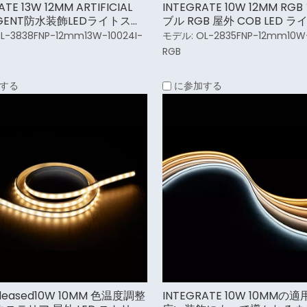
ATE 13W 12MM ARTIFICIAL
INTEGRATE 10W 12MM R
LIGENT防水装飾LEDライトスト
ブル RGB 屋外 COB LED ラ
リップ
L-3838FNP-12mm13W-10024I-
モデル:
OL-2835FNP-12mm10W
RGB
する
に参加する
eleased10W 10MM 色温度調整
INTEGRATE 10W 10MMの