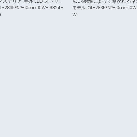
クステリア 屋外 LED ストリッ
広い装飾によって導かれるネ
ト
トリップ ライト
L-2835FNP-10mm10W-16824-
モデル:
OL-2835FNP-10mm10W
)
W