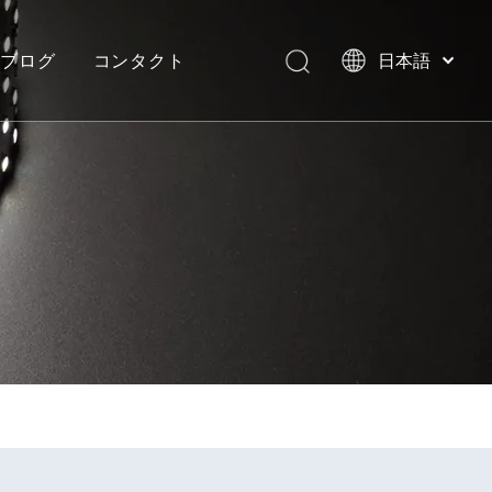
ブログ
コンタクト
日本語
English
العربية
イト
ネオンフレックスストリップライト
ヴィラ、モルディブ
Français
Pусский
Español
Português
Deutsch
Italiano
한국어
Nederlands