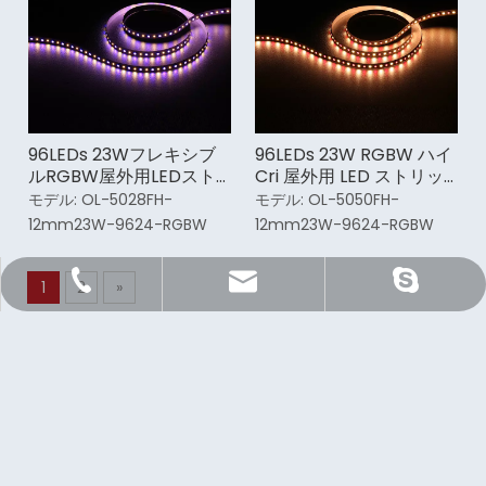
96LEDs 23Wフレキシブ
96LEDs 23W RGBW ハイ
ルRGBW屋外用LEDスト
Cri 屋外用 LED ストリッ
リップライト
プ ライト
モデル:
OL-5028FH-
モデル:
OL-5050FH-
12mm23W-9624-RGBW
12mm23W-9624-RGBW
Sale@orientlighting.com
orientlightingィング
+86 21 63166512
1
2
»
ニュースレターを購読する