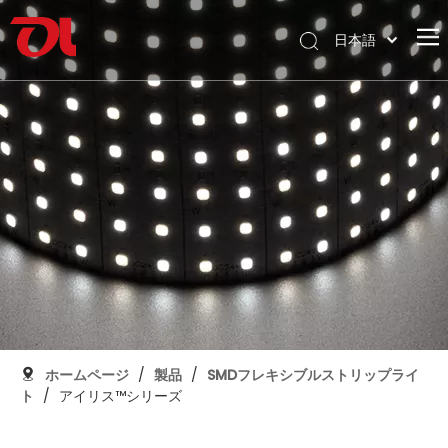
日本語
English
ホームページ
العربية
Français
私たちに関しては
Pусский
製品
Español
応用
Português
Deutsch
サポート
Italiano
ダウンロード
한국어
ブログ
Nederlands
コンタクト
ホームページ
/
製品
/
SMDフレキシブルストリップライ
ト
/
アイリス™シリーズ